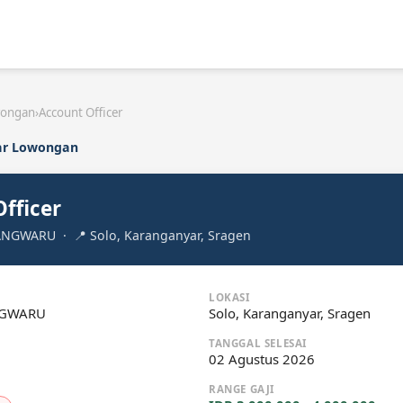
wongan
›
Account Officer
ar Lowongan
fficer
ANGWARU · 📍 Solo, Karanganyar, Sragen
LOKASI
NGWARU
Solo, Karanganyar, Sragen
TANGGAL SELESAI
02 Agustus 2026
RANGE GAJI