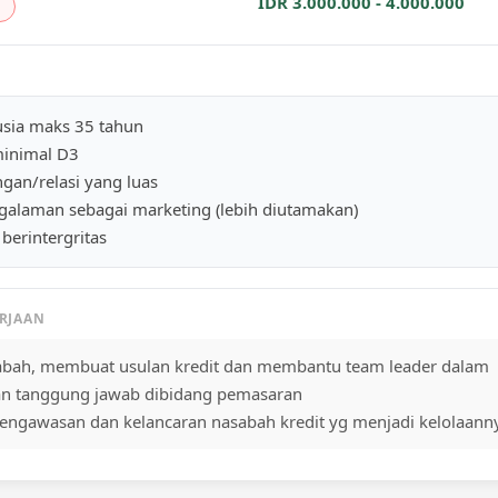
IDR 3.000.000 - 4.000.000
usia maks 35 tahun
minimal D3
ngan/relasi yang luas
galaman sebagai marketing (lebih diutamakan)
 berintergritas
ERJAAN
abah, membuat usulan kredit dan membantu team leader dalam
n tanggung jawab dibidang pemasaran
engawasan dan kelancaran nasabah kredit yg menjadi kelolaann