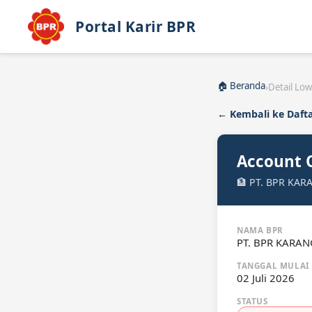
Portal Karir BPR
🏠 Beranda
›
Detail Lo
← Kembali ke Daft
Account O
🏦 PT. BPR KAR
NAMA BPR
PT. BPR KARA
TANGGAL MULAI
02 Juli 2026
STATUS