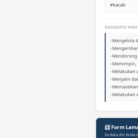
#kacab
DESKRIPSI PEK
-Mengelola 
-Mengembangk
-Mendorong 
-Memimpin, 
-Melakukan a
-Menjalin da
-Memastikan 
-Melakukan 
📨 Form Lam
Isi data diri Anda