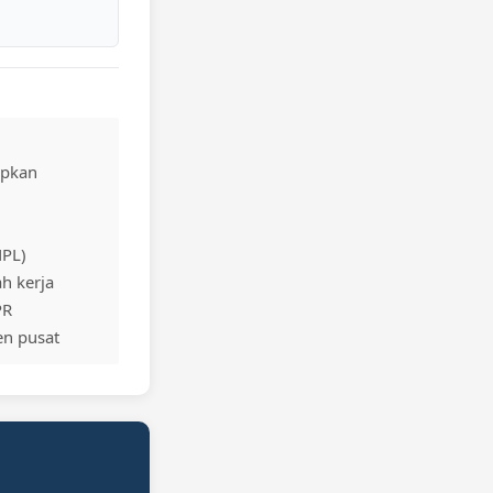
apkan
NPL)
h kerja
PR
en pusat