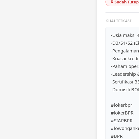
✗ Sudah Tutup
KUALIFIKASI
-Usia maks. 
-D3/S1/S2 (
-Pengalaman
-Kuasai kredi
-Paham opera
-Leadership &
-Sertifikasi 
-Domisili BO
#lokerbpr
#lokerBPR
#SIAPBPR
#lowonganke
#BPR