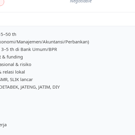
Negotiable
45–50 th
Ekonomi/Manajemen/Akuntansi/Perbankan)
 3–5 th di Bank Umum/BPR
t & funding
sional & risiko
 relasi lokal
BSMR, SLIK lancar
DETABEK, JATENG, JATIM, DIY
rja