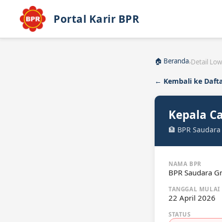
Portal Karir BPR
🏠 Beranda
›
Detail Lo
← Kembali ke Daft
Kepala C
🏦 BPR Saudara
NAMA BPR
BPR Saudara G
TANGGAL MULAI
22 April 2026
STATUS