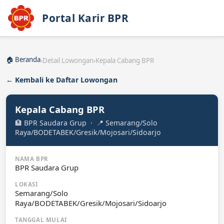
Portal Karir BPR
🏠 Beranda
›
Detail Lowongan
›
Kepala Cabang BPR
← Kembali ke Daftar Lowongan
Kepala Cabang BPR
🏦 BPR Saudara Grup · 📍 Semarang/Solo
Raya/BODETABEK/Gresik/Mojosari/Sidoarjo
NAMA BPR
BPR Saudara Grup
LOKASI
Semarang/Solo
Raya/BODETABEK/Gresik/Mojosari/Sidoarjo
TANGGAL MULAI