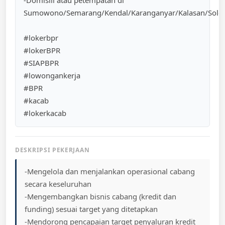
-Domisili atau petempatan di
Sumowono/Semarang/Kendal/Karanganyar/Kalasan/Solo/S
#lokerbpr
#lokerBPR
#SIAPBPR
#lowongankerja
#BPR
#kacab
#lokerkacab
DESKRIPSI PEKERJAAN
-Mengelola dan menjalankan operasional cabang
secara keseluruhan
-Mengembangkan bisnis cabang (kredit dan
funding) sesuai target yang ditetapkan
-Mendorong pencapaian target penyaluran kredit